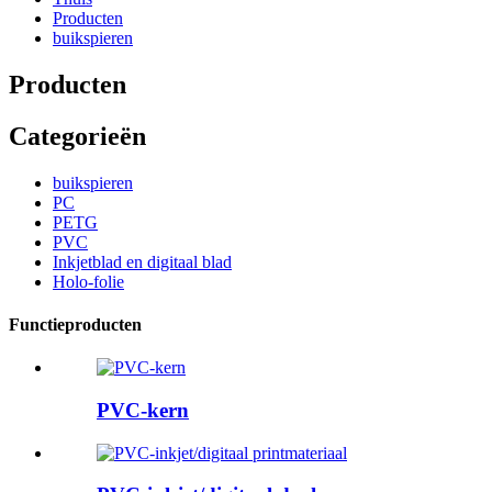
Producten
buikspieren
Producten
Categorieën
buikspieren
PC
PETG
PVC
Inkjetblad en digitaal blad
Holo-folie
Functieproducten
PVC-kern