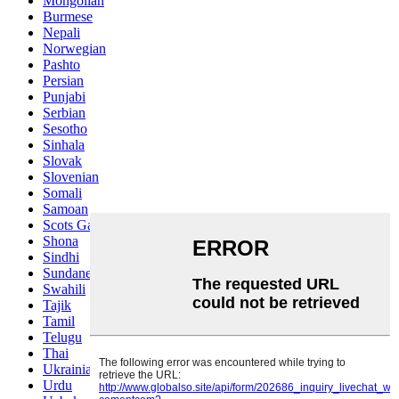
Mongolian
Burmese
Nepali
Norwegian
Pashto
Persian
Punjabi
Serbian
Sesotho
Sinhala
Slovak
Slovenian
Somali
Samoan
Scots Gaelic
Shona
Sindhi
Sundanese
Swahili
Tajik
Tamil
Telugu
Thai
Ukrainian
Urdu