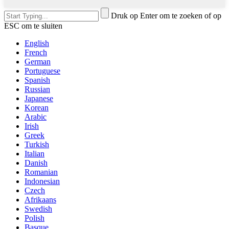
Druk op Enter om te zoeken of op
ESC om te sluiten
English
French
German
Portuguese
Spanish
Russian
Japanese
Korean
Arabic
Irish
Greek
Turkish
Italian
Danish
Romanian
Indonesian
Czech
Afrikaans
Swedish
Polish
Basque