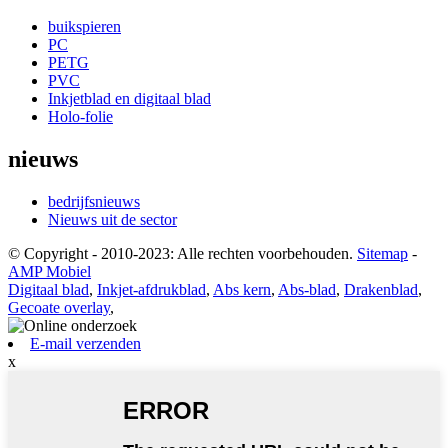
buikspieren
PC
PETG
PVC
Inkjetblad en digitaal blad
Holo-folie
nieuws
bedrijfsnieuws
Nieuws uit de sector
© Copyright - 2010-2023: Alle rechten voorbehouden.
Sitemap
-
AMP Mobiel
Digitaal blad
,
Inkjet-afdrukblad
,
Abs kern
,
Abs-blad
,
Drakenblad
,
Gecoate overlay
,
E-mail verzenden
x