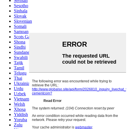
Serbian
Sesotho
Sinhala
Slovak
Slovenian
Somali
Samoan
Scots Gaelic
Shona
Sindhi
Sundanese
Swahili
Tajik
Tamil
Telugu
Thai
Ukrainian
Urdu
Uzbek
Vietnamese
Welsh
Xhosa
Yiddish
Yoruba
Zulu