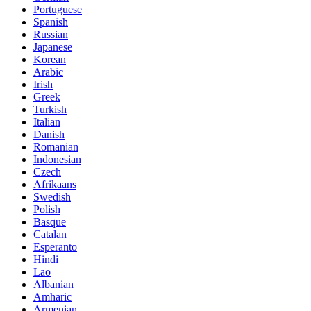
Portuguese
Spanish
Russian
Japanese
Korean
Arabic
Irish
Greek
Turkish
Italian
Danish
Romanian
Indonesian
Czech
Afrikaans
Swedish
Polish
Basque
Catalan
Esperanto
Hindi
Lao
Albanian
Amharic
Armenian