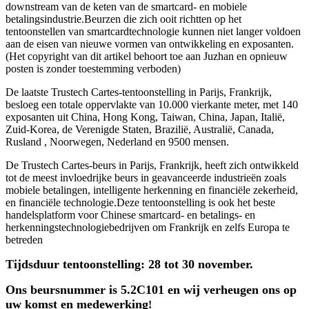
downstream van de keten van de smartcard- en mobiele
betalingsindustrie.Beurzen die zich ooit richtten op het
tentoonstellen van smartcardtechnologie kunnen niet langer voldoen
aan de eisen van nieuwe vormen van ontwikkeling en exposanten.
(Het copyright van dit artikel behoort toe aan Juzhan en opnieuw
posten is zonder toestemming verboden)
De laatste Trustech Cartes-tentoonstelling in Parijs, Frankrijk,
besloeg een totale oppervlakte van 10.000 vierkante meter, met 140
exposanten uit China, Hong Kong, Taiwan, China, Japan, Italië,
Zuid-Korea, de Verenigde Staten, Brazilië, Australië, Canada,
Rusland , Noorwegen, Nederland en 9500 mensen.
De Trustech Cartes-beurs in Parijs, Frankrijk, heeft zich ontwikkeld
tot de meest invloedrijke beurs in geavanceerde industrieën zoals
mobiele betalingen, intelligente herkenning en financiële zekerheid,
en financiële technologie.Deze tentoonstelling is ook het beste
handelsplatform voor Chinese smartcard- en betalings- en
herkenningstechnologiebedrijven om Frankrijk en zelfs Europa te
betreden
Tijdsduur tentoonstelling: 28 tot 30 november.
Ons beursnummer is 5.2C101 en wij verheugen ons op
uw komst en medewerking
!